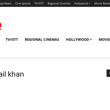
sip/News
Cine Special
TV/OTT
Regional Cinemas
Hollywood +
Movie Revi
TV/OTT
REGIONAL CINEMAS
HOLLYWOOD +
MOVIE
il khan