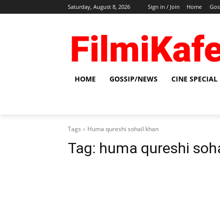
Saturday, August 8, 2026
Sign in / Join
Home
Gos
HOME
GOSSIP/NEWS
CINE SPECIAL
Tags
Huma qureshi sohail khan
Tag:
huma qureshi soha