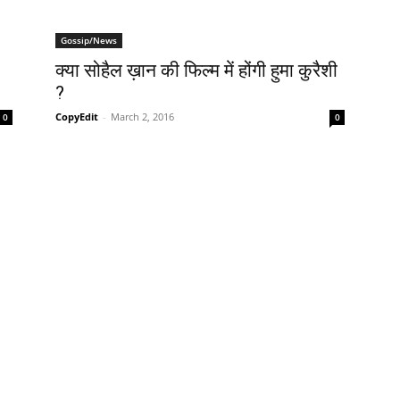
Gossip/News
क्‍या सोहैल ख़ान की फिल्‍म में होंगी हुमा कुरैशी
?
CopyEdit
-
March 2, 2016
0
0