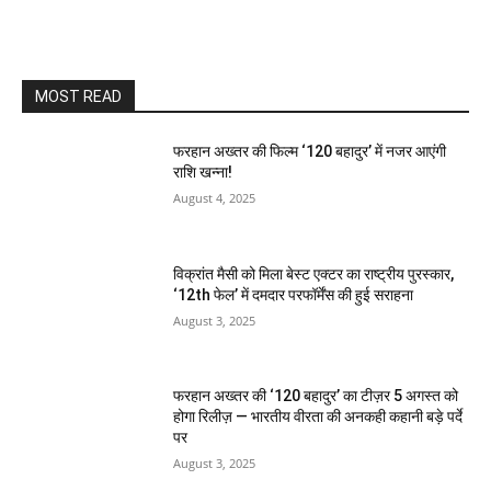
MOST READ
फरहान अख्तर की फिल्म ‘120 बहादुर’ में नजर आएंगी
राशि खन्ना!
August 4, 2025
विक्रांत मैसी को मिला बेस्ट एक्टर का राष्ट्रीय पुरस्कार,
‘12th फेल’ में दमदार परफॉर्मेंस की हुई सराहना
August 3, 2025
फरहान अख्तर की ‘120 बहादुर’ का टीज़र 5 अगस्त को
होगा रिलीज़ — भारतीय वीरता की अनकही कहानी बड़े पर्दे
पर
August 3, 2025