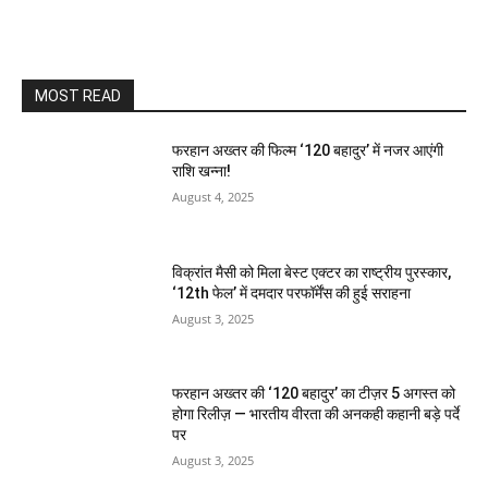
MOST READ
फरहान अख्तर की फिल्म ‘120 बहादुर’ में नजर आएंगी
राशि खन्ना!
August 4, 2025
विक्रांत मैसी को मिला बेस्ट एक्टर का राष्ट्रीय पुरस्कार,
‘12th फेल’ में दमदार परफॉर्मेंस की हुई सराहना
August 3, 2025
फरहान अख्तर की ‘120 बहादुर’ का टीज़र 5 अगस्त को
होगा रिलीज़ — भारतीय वीरता की अनकही कहानी बड़े पर्दे
पर
August 3, 2025