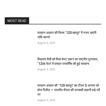
MOST READ
फरहान अख्तर की फिल्म ‘120 बहादुर’ में नजर आएंगी
राशि खन्ना!
August 4, 2025
विक्रांत मैसी को मिला बेस्ट एक्टर का राष्ट्रीय पुरस्कार,
‘12th फेल’ में दमदार परफॉर्मेंस की हुई सराहना
August 3, 2025
फरहान अख्तर की ‘120 बहादुर’ का टीज़र 5 अगस्त को
होगा रिलीज़ — भारतीय वीरता की अनकही कहानी बड़े पर्दे
पर
August 3, 2025