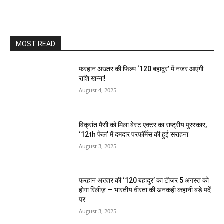
MOST READ
फरहान अख्तर की फिल्म ‘120 बहादुर’ में नजर आएंगी
राशि खन्ना!
August 4, 2025
विक्रांत मैसी को मिला बेस्ट एक्टर का राष्ट्रीय पुरस्कार,
‘12th फेल’ में दमदार परफॉर्मेंस की हुई सराहना
August 3, 2025
फरहान अख्तर की ‘120 बहादुर’ का टीज़र 5 अगस्त को
होगा रिलीज़ — भारतीय वीरता की अनकही कहानी बड़े पर्दे
पर
August 3, 2025