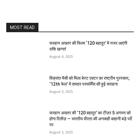
MOST READ
फरहान अख्तर की फिल्म ‘120 बहादुर’ में नजर आएंगी
राशि खन्ना!
August 4, 2025
विक्रांत मैसी को मिला बेस्ट एक्टर का राष्ट्रीय पुरस्कार,
‘12th फेल’ में दमदार परफॉर्मेंस की हुई सराहना
August 3, 2025
फरहान अख्तर की ‘120 बहादुर’ का टीज़र 5 अगस्त को
होगा रिलीज़ — भारतीय वीरता की अनकही कहानी बड़े पर्दे
पर
August 3, 2025