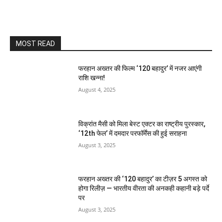
MOST READ
फरहान अख्तर की फिल्म ‘120 बहादुर’ में नजर आएंगी
राशि खन्ना!
August 4, 2025
विक्रांत मैसी को मिला बेस्ट एक्टर का राष्ट्रीय पुरस्कार,
‘12th फेल’ में दमदार परफॉर्मेंस की हुई सराहना
August 3, 2025
फरहान अख्तर की ‘120 बहादुर’ का टीज़र 5 अगस्त को
होगा रिलीज़ — भारतीय वीरता की अनकही कहानी बड़े पर्दे
पर
August 3, 2025