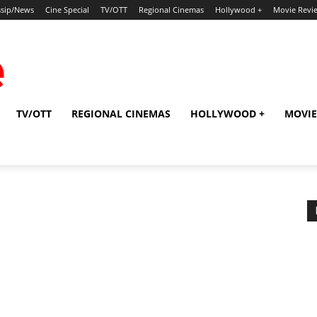
sip/News
Cine Special
TV/OTT
Regional Cinemas
Hollywood +
Movie Revi
TV/OTT
REGIONAL CINEMAS
HOLLYWOOD +
MOVIE