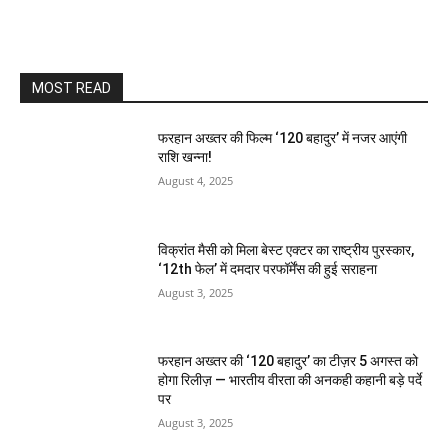
MOST READ
फरहान अख्तर की फिल्म ‘120 बहादुर’ में नजर आएंगी
राशि खन्ना!
August 4, 2025
विक्रांत मैसी को मिला बेस्ट एक्टर का राष्ट्रीय पुरस्कार,
‘12th फेल’ में दमदार परफॉर्मेंस की हुई सराहना
August 3, 2025
फरहान अख्तर की ‘120 बहादुर’ का टीज़र 5 अगस्त को
होगा रिलीज़ — भारतीय वीरता की अनकही कहानी बड़े पर्दे
पर
August 3, 2025