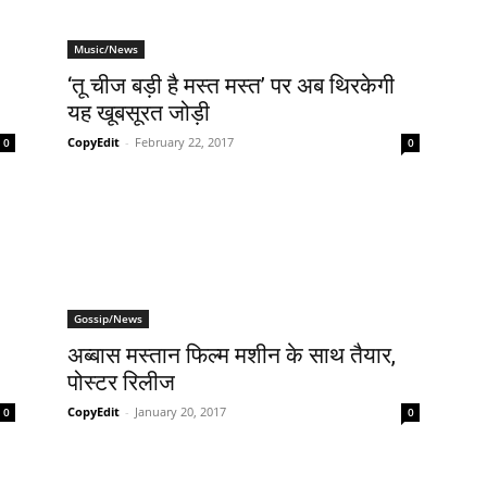
Music/News
‘तू चीज बड़ी है मस्‍त मस्‍त’ पर अब थिरकेगी
यह खूबसूरत जोड़ी
CopyEdit
-
February 22, 2017
0
0
Gossip/News
अब्‍बास मस्‍तान फिल्‍म मशीन के साथ तैयार,
पोस्‍टर रिलीज
CopyEdit
-
January 20, 2017
0
0