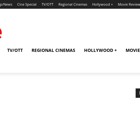
ip/News
Cine Special
TV/OTT
Regional Cinemas
Hollywood +
Movie Revie
TV/OTT
REGIONAL CINEMAS
HOLLYWOOD +
MOVIE