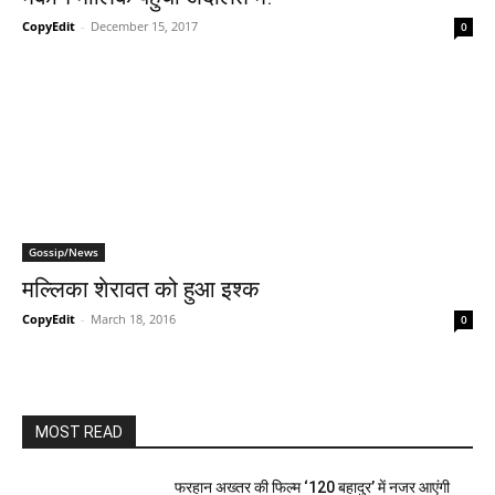
CopyEdit
-
December 15, 2017
0
Gossip/News
मल्‍लिका शेरावत को हुआ इश्‍क
CopyEdit
-
March 18, 2016
0
MOST READ
फरहान अख्तर की फिल्म ‘120 बहादुर’ में नजर आएंगी