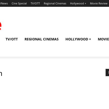
p/News
Cine Special
TV/OTT
Regional Cinemas
Hollywood +
Movie Review
TV/OTT
REGIONAL CINEMAS
HOLLYWOOD +
MOVIE
n