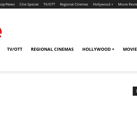
sip/News
Cine Special
TV/OTT
Regional Cinemas
Hollywood +
Movie Revi
TV/OTT
REGIONAL CINEMAS
HOLLYWOOD +
MOVIE