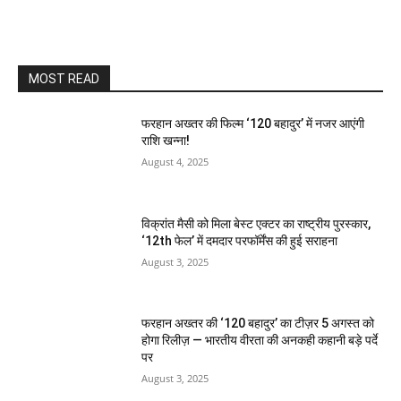
MOST READ
फरहान अख्तर की फिल्म ‘120 बहादुर’ में नजर आएंगी
राशि खन्ना!
August 4, 2025
विक्रांत मैसी को मिला बेस्ट एक्टर का राष्ट्रीय पुरस्कार,
‘12th फेल’ में दमदार परफॉर्मेंस की हुई सराहना
August 3, 2025
फरहान अख्तर की ‘120 बहादुर’ का टीज़र 5 अगस्त को
होगा रिलीज़ — भारतीय वीरता की अनकही कहानी बड़े पर्दे
पर
August 3, 2025