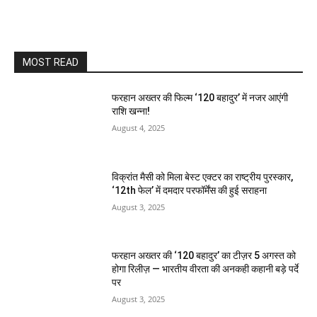
MOST READ
फरहान अख्तर की फिल्म ‘120 बहादुर’ में नजर आएंगी
राशि खन्ना!
August 4, 2025
विक्रांत मैसी को मिला बेस्ट एक्टर का राष्ट्रीय पुरस्कार,
‘12th फेल’ में दमदार परफॉर्मेंस की हुई सराहना
August 3, 2025
फरहान अख्तर की ‘120 बहादुर’ का टीज़र 5 अगस्त को
होगा रिलीज़ — भारतीय वीरता की अनकही कहानी बड़े पर्दे
पर
August 3, 2025