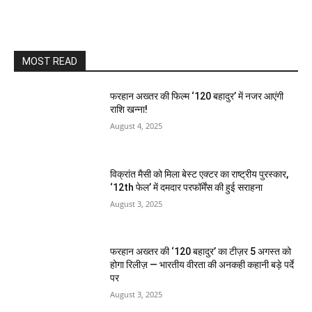
MOST READ
फरहान अख्तर की फिल्म ‘120 बहादुर’ में नजर आएंगी
राशि खन्ना!
August 4, 2025
विक्रांत मैसी को मिला बेस्ट एक्टर का राष्ट्रीय पुरस्कार,
‘12th फेल’ में दमदार परफॉर्मेंस की हुई सराहना
August 3, 2025
फरहान अख्तर की ‘120 बहादुर’ का टीज़र 5 अगस्त को
होगा रिलीज़ — भारतीय वीरता की अनकही कहानी बड़े पर्दे
पर
August 3, 2025