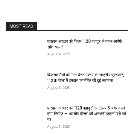
MOST READ
फरहान अख्तर की फिल्म ‘120 बहादुर’ में नजर आएंगी
राशि खन्ना!
August 4, 2025
विक्रांत मैसी को मिला बेस्ट एक्टर का राष्ट्रीय पुरस्कार,
‘12th फेल’ में दमदार परफॉर्मेंस की हुई सराहना
August 3, 2025
फरहान अख्तर की ‘120 बहादुर’ का टीज़र 5 अगस्त को
होगा रिलीज़ — भारतीय वीरता की अनकही कहानी बड़े पर्दे
पर
August 3, 2025