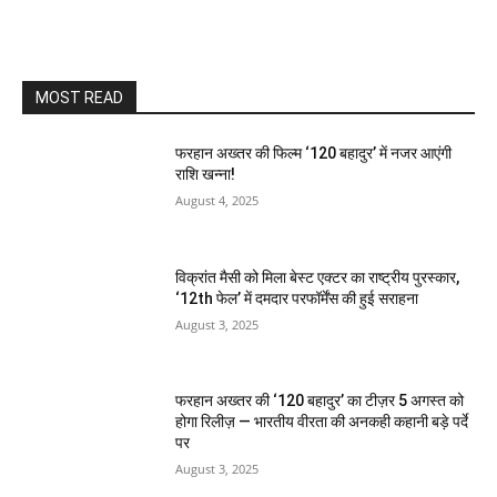
MOST READ
फरहान अख्तर की फिल्म ‘120 बहादुर’ में नजर आएंगी
राशि खन्ना!
August 4, 2025
विक्रांत मैसी को मिला बेस्ट एक्टर का राष्ट्रीय पुरस्कार,
‘12th फेल’ में दमदार परफॉर्मेंस की हुई सराहना
August 3, 2025
फरहान अख्तर की ‘120 बहादुर’ का टीज़र 5 अगस्त को
होगा रिलीज़ — भारतीय वीरता की अनकही कहानी बड़े पर्दे
पर
August 3, 2025