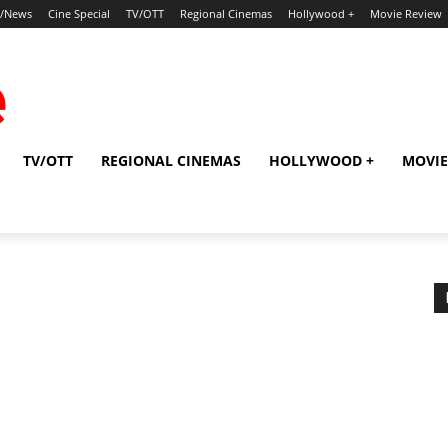
p/News
Cine Special
TV/OTT
Regional Cinemas
Hollywood +
Movie Review
TV/OTT
REGIONAL CINEMAS
HOLLYWOOD +
MOVIE