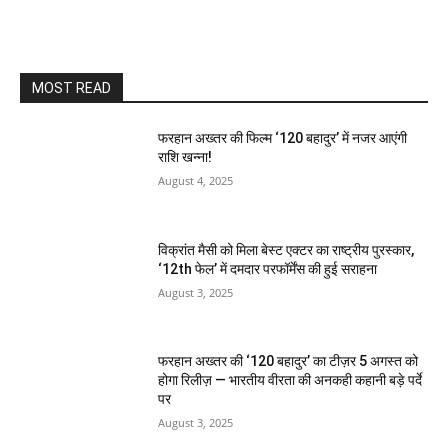
MOST READ
फरहान अख्तर की फिल्म ‘120 बहादुर’ में नजर आएंगी
राशि खन्ना!
August 4, 2025
विक्रांत मैसी को मिला बेस्ट एक्टर का राष्ट्रीय पुरस्कार,
‘12th फेल’ में दमदार परफॉर्मेंस की हुई सराहना
August 3, 2025
फरहान अख्तर की ‘120 बहादुर’ का टीज़र 5 अगस्त को
होगा रिलीज़ — भारतीय वीरता की अनकही कहानी बड़े पर्दे
पर
August 3, 2025