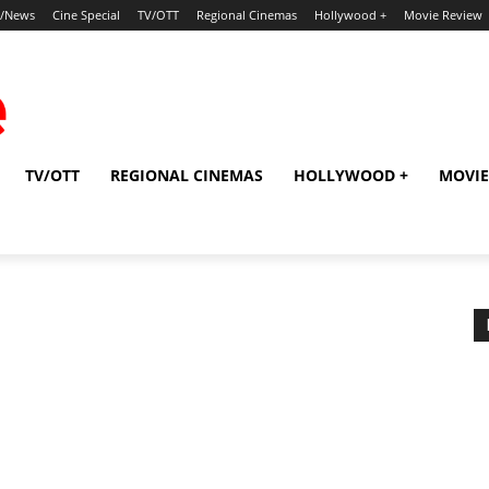
p/News
Cine Special
TV/OTT
Regional Cinemas
Hollywood +
Movie Review
TV/OTT
REGIONAL CINEMAS
HOLLYWOOD +
MOVIE