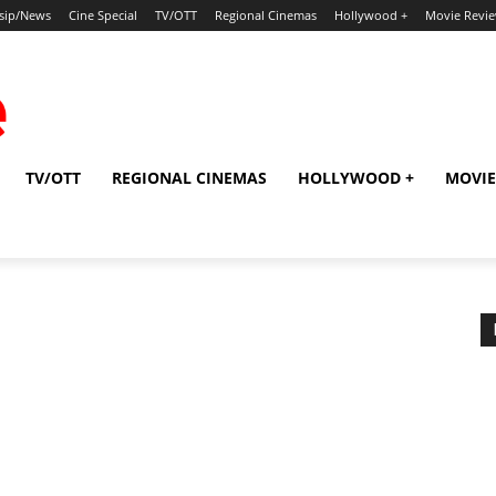
sip/News
Cine Special
TV/OTT
Regional Cinemas
Hollywood +
Movie Revi
TV/OTT
REGIONAL CINEMAS
HOLLYWOOD +
MOVIE