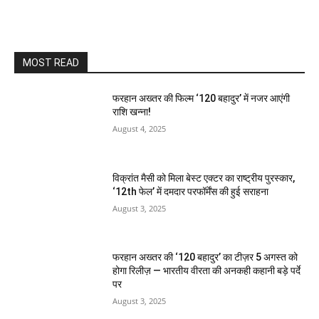
MOST READ
फरहान अख्तर की फिल्म ‘120 बहादुर’ में नजर आएंगी
राशि खन्ना!
August 4, 2025
विक्रांत मैसी को मिला बेस्ट एक्टर का राष्ट्रीय पुरस्कार,
‘12th फेल’ में दमदार परफॉर्मेंस की हुई सराहना
August 3, 2025
फरहान अख्तर की ‘120 बहादुर’ का टीज़र 5 अगस्त को
होगा रिलीज़ — भारतीय वीरता की अनकही कहानी बड़े पर्दे
पर
August 3, 2025