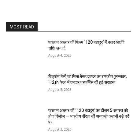
MOST READ
फरहान अख्तर की फिल्म ‘120 बहादुर’ में नजर आएंगी
राशि खन्ना!
August 4, 2025
विक्रांत मैसी को मिला बेस्ट एक्टर का राष्ट्रीय पुरस्कार,
‘12th फेल’ में दमदार परफॉर्मेंस की हुई सराहना
August 3, 2025
फरहान अख्तर की ‘120 बहादुर’ का टीज़र 5 अगस्त को
होगा रिलीज़ — भारतीय वीरता की अनकही कहानी बड़े पर्दे
पर
August 3, 2025