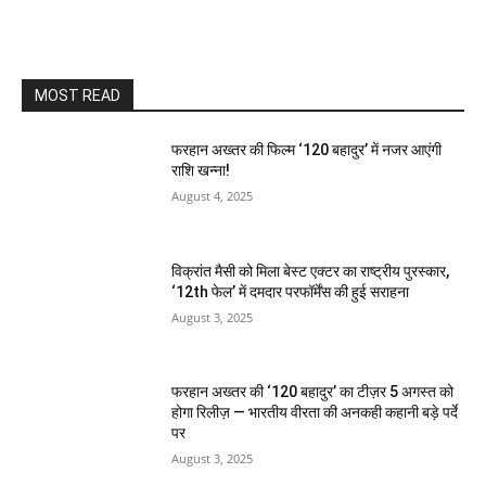
MOST READ
फरहान अख्तर की फिल्म ‘120 बहादुर’ में नजर आएंगी
राशि खन्ना!
August 4, 2025
विक्रांत मैसी को मिला बेस्ट एक्टर का राष्ट्रीय पुरस्कार,
‘12th फेल’ में दमदार परफॉर्मेंस की हुई सराहना
August 3, 2025
फरहान अख्तर की ‘120 बहादुर’ का टीज़र 5 अगस्त को
होगा रिलीज़ — भारतीय वीरता की अनकही कहानी बड़े पर्दे
पर
August 3, 2025