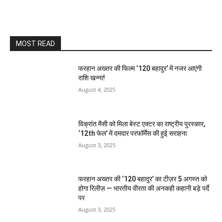
MOST READ
फरहान अख्तर की फिल्म ‘120 बहादुर’ में नजर आएंगी
राशि खन्ना!
August 4, 2025
विक्रांत मैसी को मिला बेस्ट एक्टर का राष्ट्रीय पुरस्कार,
‘12th फेल’ में दमदार परफॉर्मेंस की हुई सराहना
August 3, 2025
फरहान अख्तर की ‘120 बहादुर’ का टीज़र 5 अगस्त को
होगा रिलीज़ — भारतीय वीरता की अनकही कहानी बड़े पर्दे
पर
August 3, 2025