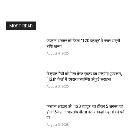
MOST READ
फरहान अख्तर की फिल्म ‘120 बहादुर’ में नजर आएंगी
राशि खन्ना!
August 4, 2025
विक्रांत मैसी को मिला बेस्ट एक्टर का राष्ट्रीय पुरस्कार,
‘12th फेल’ में दमदार परफॉर्मेंस की हुई सराहना
August 3, 2025
फरहान अख्तर की ‘120 बहादुर’ का टीज़र 5 अगस्त को
होगा रिलीज़ — भारतीय वीरता की अनकही कहानी बड़े पर्दे
पर
August 3, 2025