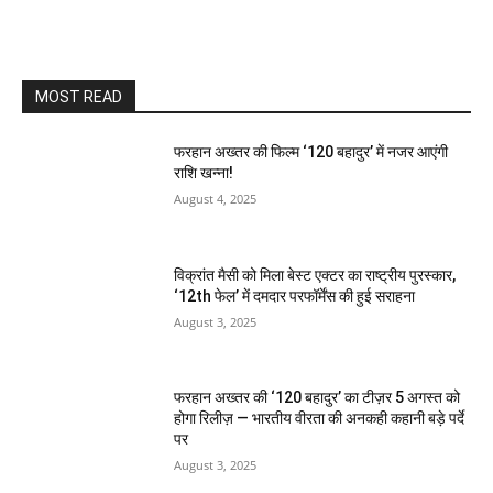
MOST READ
फरहान अख्तर की फिल्म ‘120 बहादुर’ में नजर आएंगी
राशि खन्ना!
August 4, 2025
विक्रांत मैसी को मिला बेस्ट एक्टर का राष्ट्रीय पुरस्कार,
‘12th फेल’ में दमदार परफॉर्मेंस की हुई सराहना
August 3, 2025
फरहान अख्तर की ‘120 बहादुर’ का टीज़र 5 अगस्त को
होगा रिलीज़ — भारतीय वीरता की अनकही कहानी बड़े पर्दे
पर
August 3, 2025