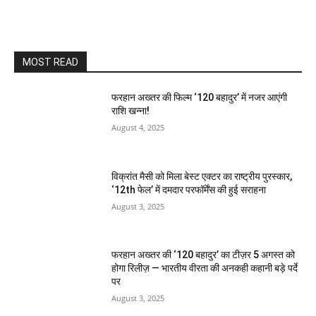
MOST READ
फरहान अख्तर की फिल्म ‘120 बहादुर’ में नजर आएंगी
राशि खन्ना!
August 4, 2025
विक्रांत मैसी को मिला बेस्ट एक्टर का राष्ट्रीय पुरस्कार,
‘12th फेल’ में दमदार परफॉर्मेंस की हुई सराहना
August 3, 2025
फरहान अख्तर की ‘120 बहादुर’ का टीज़र 5 अगस्त को
होगा रिलीज़ — भारतीय वीरता की अनकही कहानी बड़े पर्दे
पर
August 3, 2025