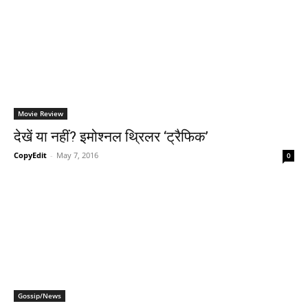
Movie Review
देखें या नहीं? इमोश्‍नल थ्रिलर ‘ट्रैफिक’
CopyEdit
-
May 7, 2016
0
Gossip/News