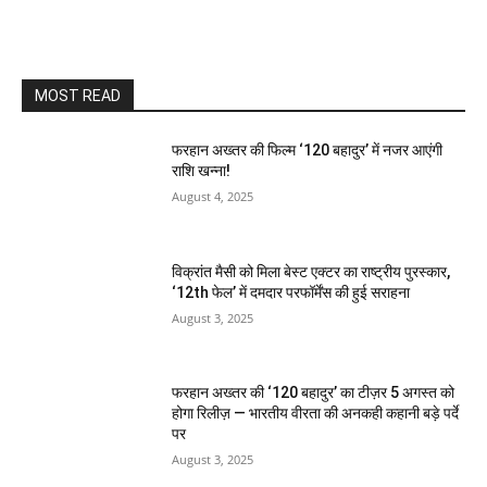
MOST READ
फरहान अख्तर की फिल्म ‘120 बहादुर’ में नजर आएंगी
राशि खन्ना!
August 4, 2025
विक्रांत मैसी को मिला बेस्ट एक्टर का राष्ट्रीय पुरस्कार,
‘12th फेल’ में दमदार परफॉर्मेंस की हुई सराहना
August 3, 2025
फरहान अख्तर की ‘120 बहादुर’ का टीज़र 5 अगस्त को
होगा रिलीज़ — भारतीय वीरता की अनकही कहानी बड़े पर्दे
पर
August 3, 2025