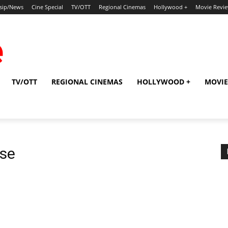
sip/News
Cine Special
TV/OTT
Regional Cinemas
Hollywood +
Movie Revi
TV/OTT
REGIONAL CINEMAS
HOLLYWOOD +
MOVIE
ase