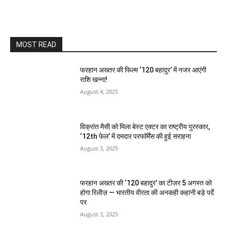
MOST READ
फरहान अख्तर की फिल्म ‘120 बहादुर’ में नजर आएंगी
राशि खन्ना!
August 4, 2025
विक्रांत मैसी को मिला बेस्ट एक्टर का राष्ट्रीय पुरस्कार,
‘12th फेल’ में दमदार परफॉर्मेंस की हुई सराहना
August 3, 2025
फरहान अख्तर की ‘120 बहादुर’ का टीज़र 5 अगस्त को
होगा रिलीज़ — भारतीय वीरता की अनकही कहानी बड़े पर्दे
पर
August 3, 2025