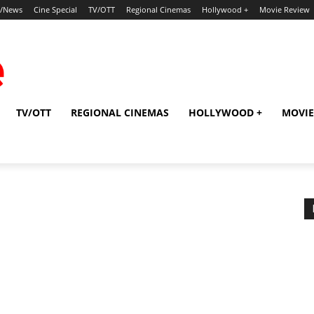
p/News
Cine Special
TV/OTT
Regional Cinemas
Hollywood +
Movie Review
TV/OTT
REGIONAL CINEMAS
HOLLYWOOD +
MOVIE