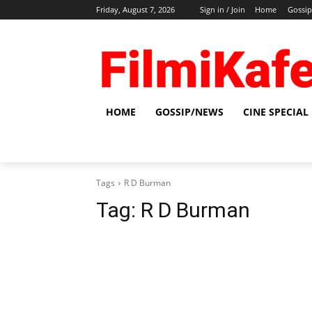
Friday, August 7, 2026
Sign in / Join
Home
Gossi
HOME
GOSSIP/NEWS
CINE SPECIAL
Tags
R D Burman
Tag:
R D Burman