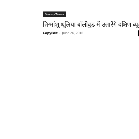
Gossip/News
तिग्मांशु धूलिया बॉलीवुड में उतारेंगे दक्षिण ब्‍य
CopyEdit
-
June 26, 2016