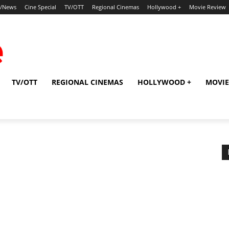
p/News
Cine Special
TV/OTT
Regional Cinemas
Hollywood +
Movie Review
TV/OTT
REGIONAL CINEMAS
HOLLYWOOD +
MOVIE