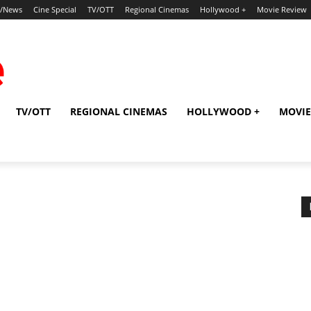
p/News
Cine Special
TV/OTT
Regional Cinemas
Hollywood +
Movie Review
TV/OTT
REGIONAL CINEMAS
HOLLYWOOD +
MOVIE