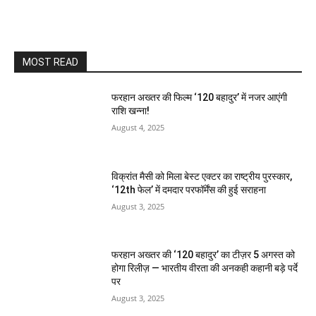
MOST READ
फरहान अख्तर की फिल्म ‘120 बहादुर’ में नजर आएंगी
राशि खन्ना!
August 4, 2025
विक्रांत मैसी को मिला बेस्ट एक्टर का राष्ट्रीय पुरस्कार,
‘12th फेल’ में दमदार परफॉर्मेंस की हुई सराहना
August 3, 2025
फरहान अख्तर की ‘120 बहादुर’ का टीज़र 5 अगस्त को
होगा रिलीज़ — भारतीय वीरता की अनकही कहानी बड़े पर्दे
पर
August 3, 2025