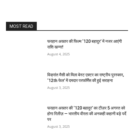
MOST READ
फरहान अख्तर की फिल्म ‘120 बहादुर’ में नजर आएंगी
राशि खन्ना!
August 4, 2025
विक्रांत मैसी को मिला बेस्ट एक्टर का राष्ट्रीय पुरस्कार,
‘12th फेल’ में दमदार परफॉर्मेंस की हुई सराहना
August 3, 2025
फरहान अख्तर की ‘120 बहादुर’ का टीज़र 5 अगस्त को
होगा रिलीज़ — भारतीय वीरता की अनकही कहानी बड़े पर्दे
पर
August 3, 2025