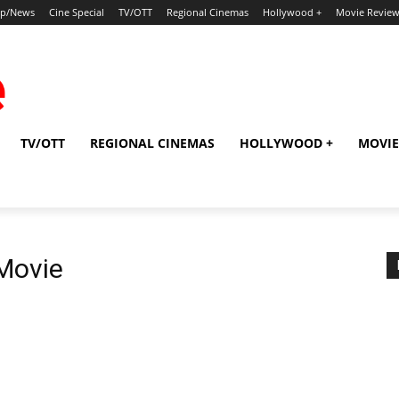
ip/News
Cine Special
TV/OTT
Regional Cinemas
Hollywood +
Movie Revie
TV/OTT
REGIONAL CINEMAS
HOLLYWOOD +
MOVIE
Movie