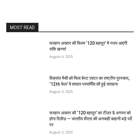
MOST READ
फरहान अख्तर की फिल्म ‘120 बहादुर’ में नजर आएंगी
राशि खन्ना!
August 4, 2025
विक्रांत मैसी को मिला बेस्ट एक्टर का राष्ट्रीय पुरस्कार,
‘12th फेल’ में दमदार परफॉर्मेंस की हुई सराहना
August 3, 2025
फरहान अख्तर की ‘120 बहादुर’ का टीज़र 5 अगस्त को
होगा रिलीज़ — भारतीय वीरता की अनकही कहानी बड़े पर्दे
पर
August 3, 2025