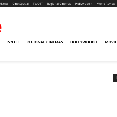
p/News
Cine Special
TV/OTT
Regional Cinemas
Hollywood +
Movie Review
TV/OTT
REGIONAL CINEMAS
HOLLYWOOD +
MOVIE