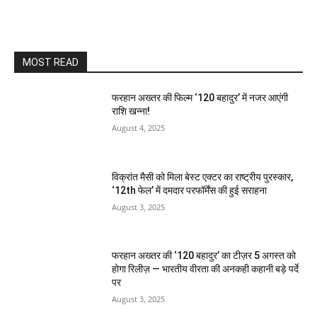
MOST READ
फरहान अख्तर की फिल्म ‘120 बहादुर’ में नजर आएंगी
राशि खन्ना!
August 4, 2025
विक्रांत मैसी को मिला बेस्ट एक्टर का राष्ट्रीय पुरस्कार,
‘12th फेल’ में दमदार परफॉर्मेंस की हुई सराहना
August 3, 2025
फरहान अख्तर की ‘120 बहादुर’ का टीज़र 5 अगस्त को
होगा रिलीज़ — भारतीय वीरता की अनकही कहानी बड़े पर्दे
पर
August 3, 2025