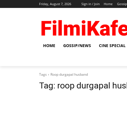
Friday, August 7, 2026
Sign in / Join
Home
Gossi
HOME
GOSSIP/NEWS
CINE SPECIAL
Tags
Roop durgapal husband
Tag:
roop durgapal hu