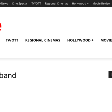
p/News
Cine Special
TV/OTT
Regional Cinemas
Hollywood +
Movie Review
TV/OTT
REGIONAL CINEMAS
HOLLYWOOD +
MOVIE
sband