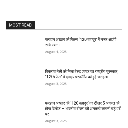
MOST READ
फरहान अख्तर की फिल्म ‘120 बहादुर’ में नजर आएंगी
राशि खन्ना!
August 4, 2025
विक्रांत मैसी को मिला बेस्ट एक्टर का राष्ट्रीय पुरस्कार,
‘12th फेल’ में दमदार परफॉर्मेंस की हुई सराहना
August 3, 2025
फरहान अख्तर की ‘120 बहादुर’ का टीज़र 5 अगस्त को
होगा रिलीज़ — भारतीय वीरता की अनकही कहानी बड़े पर्दे
पर
August 3, 2025