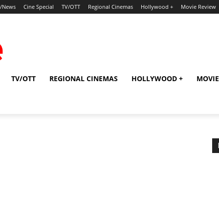
p/News
Cine Special
TV/OTT
Regional Cinemas
Hollywood +
Movie Review
TV/OTT
REGIONAL CINEMAS
HOLLYWOOD +
MOVIE