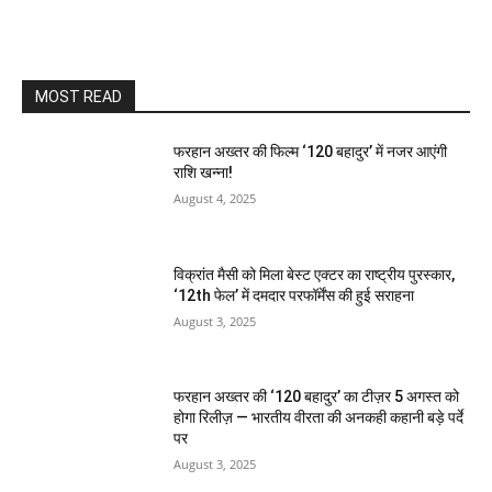
MOST READ
फरहान अख्तर की फिल्म ‘120 बहादुर’ में नजर आएंगी
राशि खन्ना!
August 4, 2025
विक्रांत मैसी को मिला बेस्ट एक्टर का राष्ट्रीय पुरस्कार,
‘12th फेल’ में दमदार परफॉर्मेंस की हुई सराहना
August 3, 2025
फरहान अख्तर की ‘120 बहादुर’ का टीज़र 5 अगस्त को
होगा रिलीज़ — भारतीय वीरता की अनकही कहानी बड़े पर्दे
पर
August 3, 2025