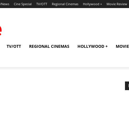
p/News
Cine Special
TV/OTT
Regional Cinemas
Hollywood +
Movie Review
TV/OTT
REGIONAL CINEMAS
HOLLYWOOD +
MOVIE