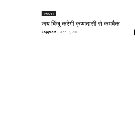
TV/OTT
जय बिंजु करेंगी कृष्‍णदासी से कमबैक
CopyEdit
-
April 3, 2016