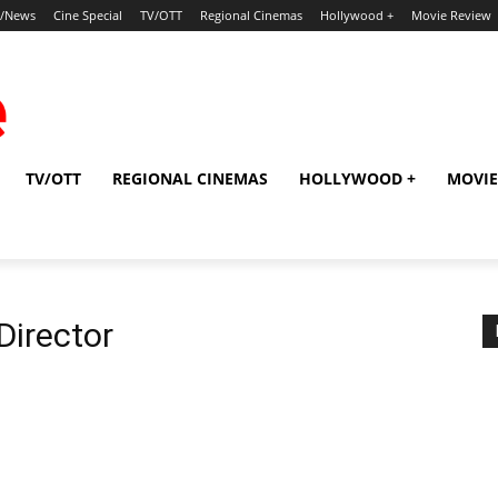
p/News
Cine Special
TV/OTT
Regional Cinemas
Hollywood +
Movie Review
TV/OTT
REGIONAL CINEMAS
HOLLYWOOD +
MOVIE
Director