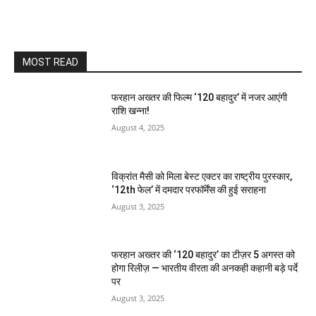
MOST READ
फरहान अख्तर की फिल्म ‘120 बहादुर’ में नजर आएंगी
राशि खन्ना!
August 4, 2025
विक्रांत मैसी को मिला बेस्ट एक्टर का राष्ट्रीय पुरस्कार,
‘12th फेल’ में दमदार परफॉर्मेंस की हुई सराहना
August 3, 2025
फरहान अख्तर की ‘120 बहादुर’ का टीज़र 5 अगस्त को
होगा रिलीज़ — भारतीय वीरता की अनकही कहानी बड़े पर्दे
पर
August 3, 2025