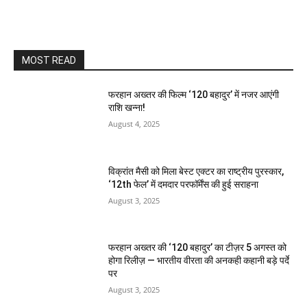
MOST READ
फरहान अख्तर की फिल्म ‘120 बहादुर’ में नजर आएंगी
राशि खन्ना!
August 4, 2025
विक्रांत मैसी को मिला बेस्ट एक्टर का राष्ट्रीय पुरस्कार,
‘12th फेल’ में दमदार परफॉर्मेंस की हुई सराहना
August 3, 2025
फरहान अख्तर की ‘120 बहादुर’ का टीज़र 5 अगस्त को
होगा रिलीज़ — भारतीय वीरता की अनकही कहानी बड़े पर्दे
पर
August 3, 2025